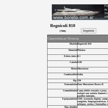
Regnicoli 810
(
7988
)
C
aracterísticas Técnicas
Modelo
Regnicoli 810
Material
Plástico
Eslora (
mts.
)
8.1
Calado
0.80
Motor
Mercruiser
Combustibl
e
Nafta
Hp.
330
Transmisión
Pata Mercruiser Bravo II
Comodidades
Cama doble cruzada a proa, d
cockpit con asiento timonel 
pasillos laterales.
Equipamiento
VHF, ecosonda digital, compa
completo, limpiaparabrisas, f
achique, cocina 2 hornallas c
Mas detalles