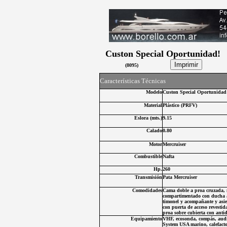
Custon Special Oportunidad!
(
8095
)
C
aracterísticas Técnicas
Modelo
Custon Special Oportunidad
Material
Plástico (PRFV)
Eslora (
mts.
)
9.15
Calado
0.80
Motor
Mercruiser
Combustibl
e
Nafta
Hp.
260
Transmisión
Pata Mercruiser
Comodidades
Cama doble a proa cruzada, m
compartimentado con ducha ag
timonel y acompañante y asi
con puerta de acceso revestid
proa sobre cubierta con antid
Equipamiento
VHF, ecosonda, compás, audi
System USA marino, calefactor