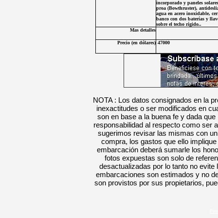
incorporado y paneles solares
proa (Bowthruster), antidesli
agua en acero inoxidable, cer
banco con dos baterías y lla
sobre el techo rígido.
.
Mas detalles
Precio (en
dólares
)
47000
NOTA : Los datos consignados en la pre
inexactitudes o ser modificados en c
son en base a la buena fe y dada que
responsabilidad al respecto como ser a
sugerimos revisar las mismas con un e
compra, los gastos que ello implique
embarcación deberá sumarle los hon
fotos
expuestas
son solo de refere
desactualizadas por lo tanto no evite 
embarcaciones son estimados y no defi
son provistos por sus propietarios
, pue
Pro