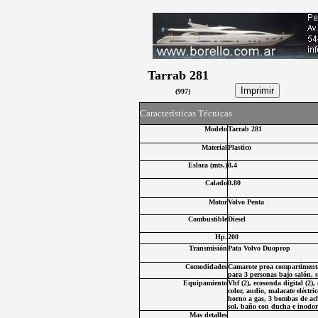
Tarrab 281
(
997
)
C
aracterísticas Técnicas
Modelo
Tarrab 281
Material
Plastico
Eslora (
mts.
)
8.4
Calado
0.80
Motor
Volvo Penta
Combustibl
e
Diesel
Hp.
200
Transmisión
Pata Volvo Duoprop
Comodidades
Camarote proa compartimenta
para 3 personas bajo salón, 
Equipamiento
Vhf (2), ecosonda digital (2),
color, audio, malacate eléctri
horno a gas, 3 bombas de achi
sol, baño con ducha e inodoro
Mas detalles