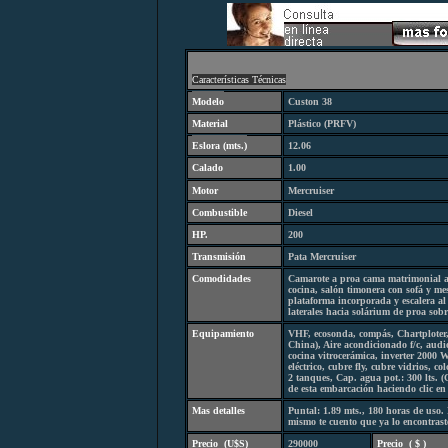
C
aracterísticas Técnicas
Modelo
Custon 38
Material
Plástico (PRFV)
Eslora (
mts.
)
12.06
Calado
1.00
Motor
Mercruiser
Combustibl
e
Diesel
HP.
200
Transmisión
Pata Mercruiser
Comodidades
Camarote a proa cama matrimonial al 
cocina, salón timonera con sofá y m
plataforma incorporada y escalera a
laterales hacia solárium de proa sobr
Equipamiento
VHF, ecosonda, compás, Chartploter, 
China), Aire acondicionado f/c, audi
cocina vitrocerámica, inverter 2000 W
eléctrico, cubre fly, cubre vidrios, 
2 tanques, Cap. agua pot.: 300 lts. 
de esta embarcación haciendo clic en
Mas detalles
Puntal: 1.89 mts., 180 horas de uso. 
mismo te cuento que ya lo encontras
Precio
(
U$S)
290000
Precio
(
$ )