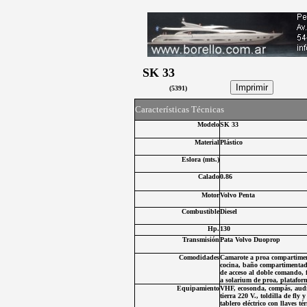
SK 33
(
5391
)
C
aracterísticas Técnicas
Modelo
SK 33
Material
Plástico
Eslora (
mts.
)
Calado
0.86
Motor
Volvo Penta
Combustibl
e
Diesel
Hp.
130
Transmisión
Pata Volvo Duoprop
Comodidades
Camarote a proa compartiment
cocina, baño compartimentado,
de acceso al doble comando, f
a solarium de proa, platafor
Equipamiento
VHF, ecosonda, compás, audio 
tierra 220 V., toldilla de fly 
tablero eléctrico con llaves té