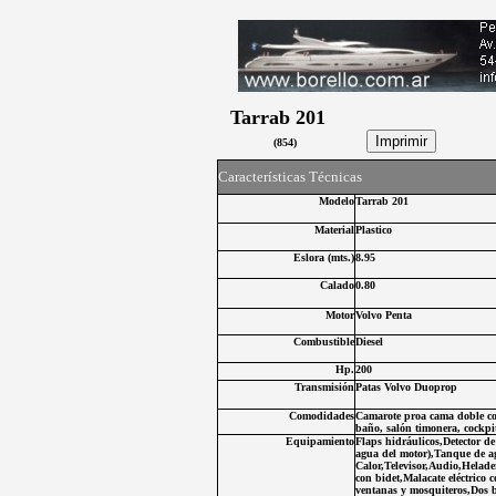
Tarrab 201
(
854
)
C
aracterísticas Técnicas
Modelo
Tarrab 201
Material
Plastico
Eslora (
mts.
)
8.95
Calado
0.80
Motor
Volvo Penta
Combustibl
e
Diesel
Hp.
200
Transmisión
Patas Volvo Duoprop
Comodidades
Camarote proa cama doble com
baño, salón timonera, cockp
Equipamiento
Flaps hidráulicos,Detector 
agua del motor),Tanque de a
Calor,Televisor,Audio,Helad
con bidet,Malacate eléctrico
ventanas y mosquiteros,Dos ba