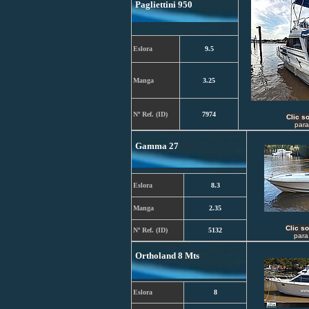
Pagliettini 950
Eslora
9.5
Manga
3.25
Nº Ref. (ID)
7974
C
lic s
para
Gamma 27
Eslora
8.3
Manga
2.35
C
lic s
Nº Ref. (ID)
5132
para
Ortholand 8 Mts
Eslora
8