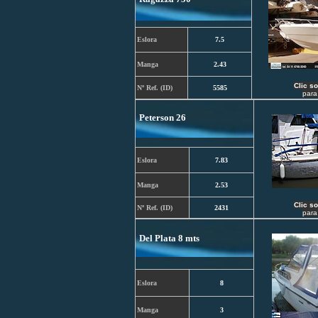
Eslora
7.5
Manga
2.43
C
lic s
Nº Ref. (ID)
5585
para
Peterson 26
Eslora
7.83
Manga
2.53
C
lic s
Nº Ref. (ID)
2431
para
Del Plata 8 mts
Eslora
8
Manga
3