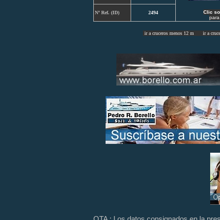
C
lic s
Nº Ref. (ID)
2494
para
ir a cruceros menos 12 m
ir a cruc
OTA : Los datos consignados en la pres