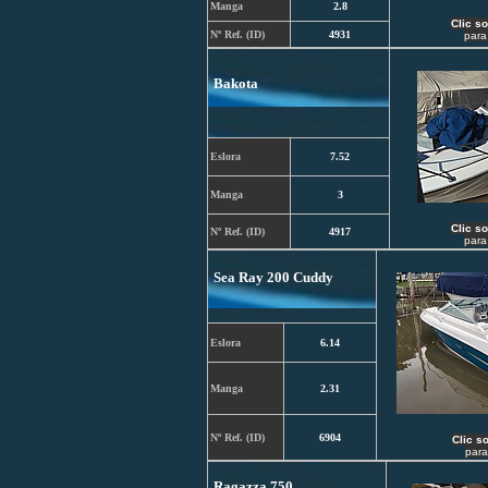
Manga
2.8
C
lic s
Nº Ref. (ID)
4931
para
Bakota
Eslora
7.52
Manga
3
C
lic s
Nº Ref. (ID)
4917
para
Sea Ray 200 Cuddy
Eslora
6.14
Manga
2.31
Nº Ref. (ID)
6904
C
lic s
para
Ragazza 750