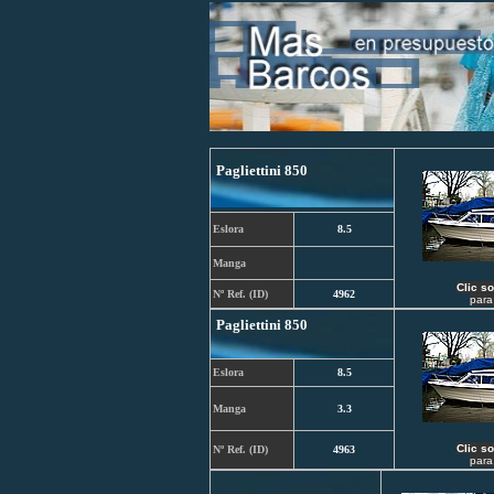
Pagliettini 850
Eslora
8.5
Manga
C
lic s
Nº Ref. (ID)
4962
para
Pagliettini 850
Eslora
8.5
Manga
3.3
C
lic s
Nº Ref. (ID)
4963
para