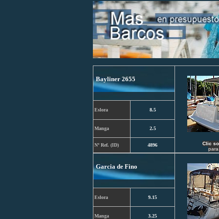
Bayliner 2655
Eslora
8.5
Manga
2.5
C
lic s
Nº Ref. (ID)
4896
para
Garcia de Fino
Eslora
9.15
Manga
3.25