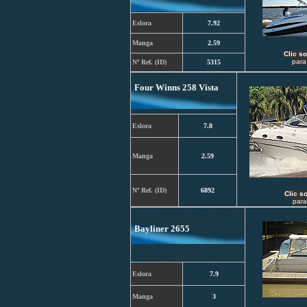
Eslora
7.92
Manga
2.59
C
lic s
para
Nº Ref. (ID)
5315
Four Winns 258 Vista
Eslora
7.8
Manga
2.59
Nº Ref. (ID)
6892
C
lic s
para
Bayliner 2655
Eslora
7.9
Manga
3