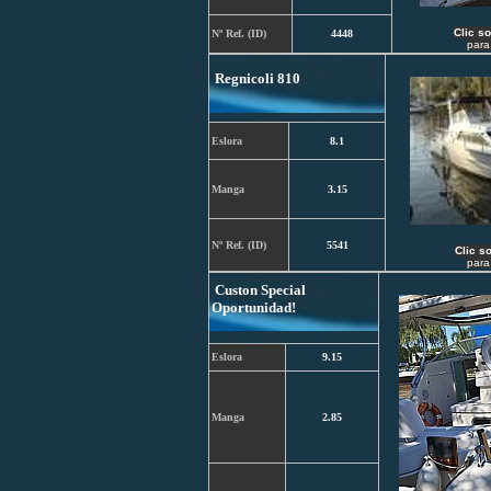
C
lic s
Nº Ref. (ID)
4448
para
Regnicoli 810
Eslora
8.1
Manga
3.15
Nº Ref. (ID)
5541
C
lic s
para
Custon Special
Oportunidad!
Eslora
9.15
Manga
2.85