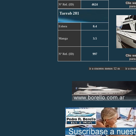
C
lic s
Nº Ref. (ID)
4624
para
Tarrab 281
Eslora
8.4
Manga
3.5
Nº Ref. (ID)
997
C
lic s
para
ir a cruceros menos 12 m
ir a cruc