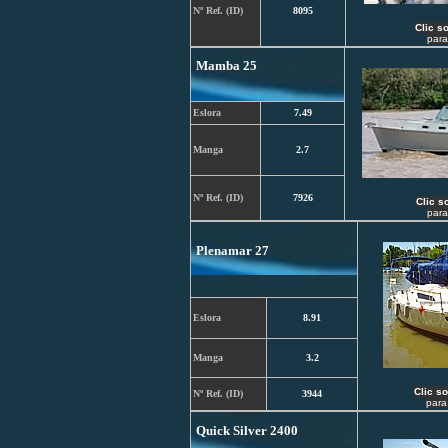
Nº Ref. (ID)
8095
C
lic s
para
Mamba 25
Eslora
7.49
Manga
2.7
Nº Ref. (ID)
7926
C
lic s
para
Plenamar 27
Eslora
8.91
Manga
3.2
C
lic s
Nº Ref. (ID)
3944
para
Quick Silver 2400