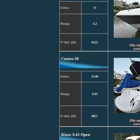
Eslora
13
Manga
4.2
Nº Ref. (ID)
8122
C
lic s
para
Custon 38
Eslora
12.06
Manga
4.03
Nº Ref. (ID)
8057
C
lic s
para
Klase A 42 Open