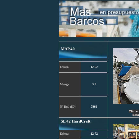
MAP 40
Eslora
12.62
Manga
3.9
Nº Ref. (ID)
7966
C
lic s
para
SL 42 HardCraft
Eslora
12.72