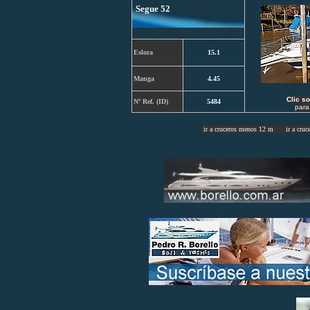
Segue 52
Eslora
15.1
Manga
4.45
C
lic s
Nº Ref. (ID)
5484
para
ir a cruceros menos 12 m
ir a cruc