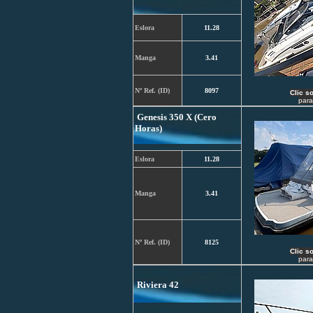
Eslora
11.28
Manga
3.41
Nº Ref. (ID)
8097
C
lic s
para
Genesis 350 X (Cero
Horas)
Eslora
11.28
Manga
3.41
Nº Ref. (ID)
8125
C
lic s
para
Riviera 42