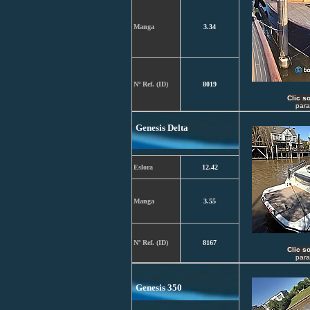
Manga
3.34
Nº Ref. (ID)
8019
C
lic s
para
Genesis Delta
Eslora
12.42
Manga
3.55
Nº Ref. (ID)
8167
C
lic s
para
Genesis 350