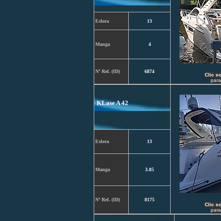
Eslora
13
Manga
4
Nº Ref. (ID)
6874
C
lic s
para
KLase A 42
Eslora
13
Manga
3.85
Nº Ref. (ID)
8175
C
lic s
para