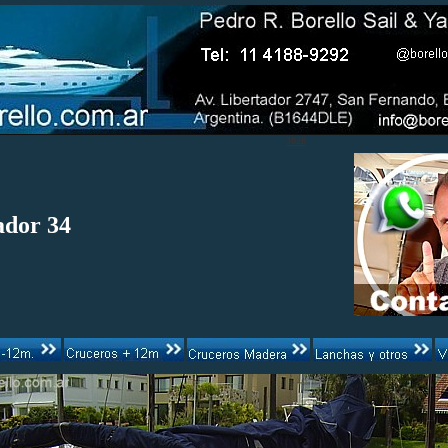
3828
dor 34