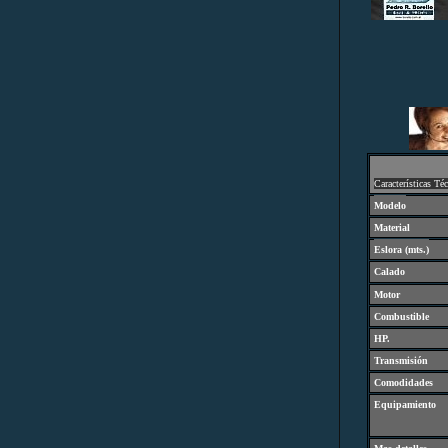
C
aracterísticas Té
Modelo
Material
Eslora (
mts.
)
Calado
Motor
Combustibl
e
HP.
Transmisión
Comodidades
Equipamiento