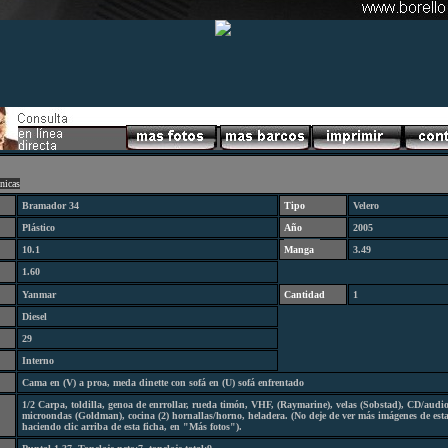
cnicas
Bramador 34
Tipo
Velero
Plástico
Año
2005
10.1
Manga
3.49
1.60
Yanmar
Cantidad
1
Diesel
29
Interno
Cama en (V) a proa, meda dinette con sofá en (U) sofá enfrentado
1/2 Carpa, toldilla, genoa de enrrollar, rueda timón, VHF, (Raymarine), velas (Sobstad), CD/audio
microondas (Goldman), cocina (2) hornallas/horno, heladera. (No deje de ver más imágenes de est
haciendo clic arriba de esta ficha, en "Más fotos")
.