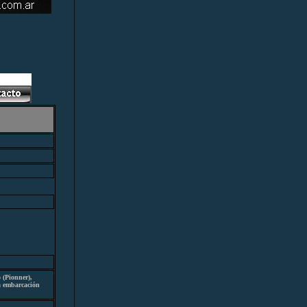
 (Pionner),
a embarcación