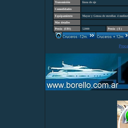
Transmisión
linea de eje
Comodidades
Equipamiento
Mayor y Genoa de enrollar. 4 molinete
Mas detalles
Precio
(
U$S)
52000
Precio
(
$ )
Proc