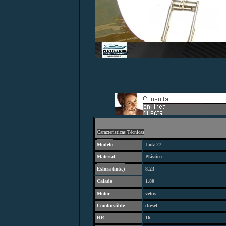
C
aracterísticas Técnicas
Modelo
Lotz 27
Material
Plástico
Eslora (
mts.
)
8.23
Calado
1.80
Motor
vetus
Combustibl
e
diesel
HP.
16