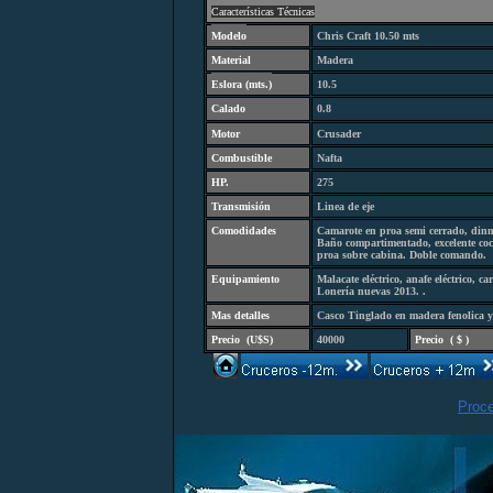
C
aracterísticas Técnicas
Modelo
Chris Craft 10.50 mts
Material
Madera
Eslora (
mts.
)
10.5
Calado
0.8
Motor
Crusader
Combustibl
e
Nafta
HP.
275
Transmisión
Linea de eje
Comodidades
Camarote en proa semi cerrado, dinn
Baño compartimentado, excelente cock
proa sobre cabina. Doble comando.
Equipamiento
Malacate eléctrico, anafe eléctrico, c
Lonería nuevas 2013.
.
Mas detalles
Casco Tinglado en madera fenolica y
Precio
(
U$S)
40000
Precio
(
$ )
Proc