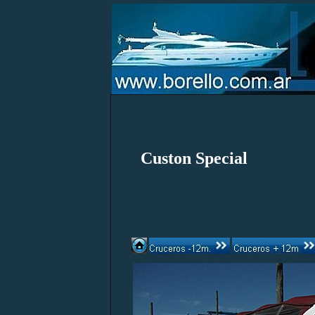
Custon Special