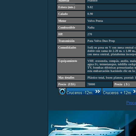
Material
Plástico
Eslora (
mts.
)
9.02
Calado
0.90
Motor
Volvo Penta
Combustibl
e
Nafta
HP.
270
Transmisión
Pata Volvo Duo Prop
Comodidades
Sofá en proa en V con mesa central c
doble con cama de 2.20 m. x 1.80 m.
con mesa central, plataforma incorpo
Equipamiento
VHF, ecosonda, compás, audio, malaca
agua f/c, termotanque, toldilla cockp
TV, bombas eléctricas presurizadas to
esta embarcación haciendo clic en l
Mas detalles
Plástico total, buen planeo, puntal
Precio
(
U$S)
78000
Precio
(
$ )
Proc