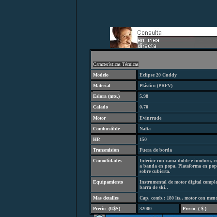
C
aracterísticas Técnicas
Modelo
Eclipse 20 Cuddy
Material
Plástico (PRFV)
Eslora (
mts.
)
5.98
Calado
0.70
Motor
Evinrrude
Combustibl
e
Nafta
HP.
150
Transmisión
Fuera de borda
Comodidades
Interior con cama doble e inodoro, 
a banda en popa. Plataforma en popa
sobre cubierta.
Equipamiento
Instrumental de motor digital complet
barra de ski.
.
Mas detalles
Cap. comb.: 180 lts., motor con men
Precio
(
U$S)
32000
Precio
(
$ )